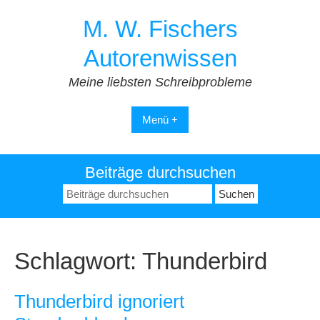
Zum
M. W. Fischers
Inhalt
springen
Autorenwissen
Meine liebsten Schreibprobleme
Menü +
Beiträge durchsuchen
Suchen
nach:
Schlagwort:
Thunderbird
Thunderbird ignoriert