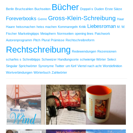
Bücher
Berlin
Bruchzahlen
Buchseiten
Doppel-s
Duden
Erste Sätze
Gross-Klein-Schreibung
Foreverbooks
Genre
Haar
Liebesroman
Haare
heissmachen
heiss machen
Kommaregeln
Kritik
M. W.
Fischer
Marketingtipps
Metaphern
Normseiten
opening lines
Patchwork
Autorenprogramm
Pitch
Plural
Prämisse
Rechtschreibreform
Rechtschreibung
Redewendungen
Rezensionen
scharfes s
Schreibtipps
Schweizer Handlungsorte
schwierige Wörter
Select
Singular
Sprichwörter
Synonyme
Twitter
um fünf
Viertel nach acht
Wortdefinition
Wortverbindungen
Wörterbuch
Zahlwörter