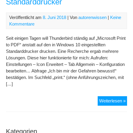
Standarddrucker
Veröffentlicht am
8. Juni 2018
| Von
autorenwissen
|
Keine
Kommentare
Seit einigen Tagen will Thunderbird ständig auf „Microsoft Print
to PDF“ anstatt auf den in Windows 10 eingestellten
Standarddrucker drucken. Eine Recherche ergab mehrere
Lösungen. Diese hier funktionierte für mich: Aufrufen:
Einstellungen – Icon Erweitert – Tab Allgemein – Konfiguration
bearbeiten… Abfrage „Ich bin mir der Gefahren bewusst!“
bestätigen. Im Suchfeld „print.“ (ohne Anführungszeichen, mit
[…]
Thu
Weiterlesen »
igno
Sta
Kategorien