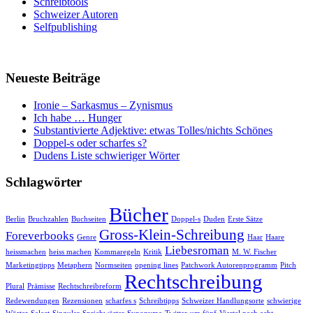
Schreibtools
Schweizer Autoren
Selfpublishing
Neueste Beiträge
Ironie – Sarkasmus – Zynismus
Ich habe … Hunger
Substantivierte Adjektive: etwas Tolles/nichts Schönes
Doppel-s oder scharfes s?
Dudens Liste schwieriger Wörter
Schlagwörter
Bücher
Berlin
Bruchzahlen
Buchseiten
Doppel-s
Duden
Erste Sätze
Gross-Klein-Schreibung
Foreverbooks
Genre
Haar
Haare
Liebesroman
heissmachen
heiss machen
Kommaregeln
Kritik
M. W. Fischer
Marketingtipps
Metaphern
Normseiten
opening lines
Patchwork Autorenprogramm
Pitch
Rechtschreibung
Plural
Prämisse
Rechtschreibreform
Redewendungen
Rezensionen
scharfes s
Schreibtipps
Schweizer Handlungsorte
schwierige