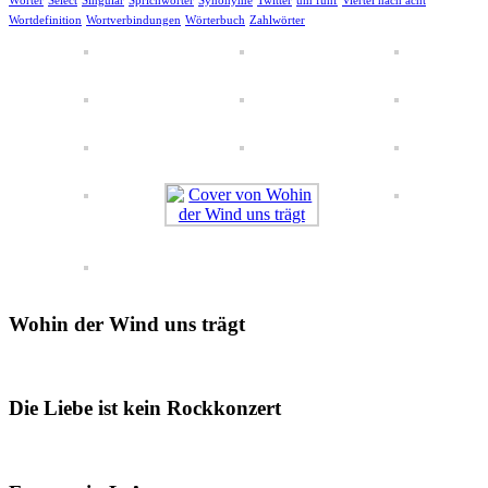
Wörter
Select
Singular
Sprichwörter
Synonyme
Twitter
um fünf
Viertel nach acht
Wortdefinition
Wortverbindungen
Wörterbuch
Zahlwörter
Wohin der Wind uns trägt
Die Liebe ist kein Rockkonzert