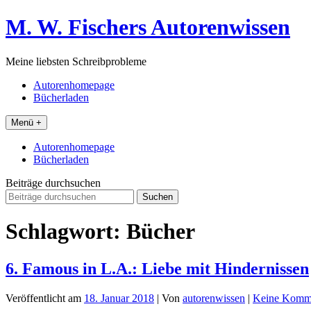
Zum
M. W. Fischers Autorenwissen
Inhalt
springen
Meine liebsten Schreibprobleme
Autorenhomepage
Bücherladen
Menü +
Autorenhomepage
Bücherladen
Beiträge durchsuchen
Suchen
nach:
Schlagwort:
Bücher
6. Famous in L.A.: Liebe mit Hindernissen
Veröffentlicht am
18. Januar 2018
| Von
autorenwissen
|
Keine Komm