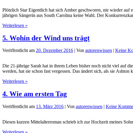
Plötzlich Star Eigentlich hat sich Amber geschworen, nie wieder auf
jährigen Sängerin aus South Carolina keine Wahl. Der Konkurrenzkamp
6.
Weiterlesen »
Famous
in
5. Wohin der Wind uns trägt
L.A.:
Liebe
Veröffentlicht am
20. Dezember 2016
| Von
autorenwissen
|
Keine K
mit
Hindernissen
Die 21-jährige Sarah hat in ihrem Leben bisher noch nicht viel auf d
werden, hat sie schon fast vergessen. Das ändert sich, als sie Ashton
5.
Weiterlesen »
Wohin
der
4. Wie am ersten Tag
Wind
uns
Veröffentlicht am
13. März 2016
| Von
autorenwissen
|
Keine Komme
trägt
Diesen kurzen Mittelalterroman schrieb ich zur Hochzeit meines Sohne
4.
Weiterlesen »