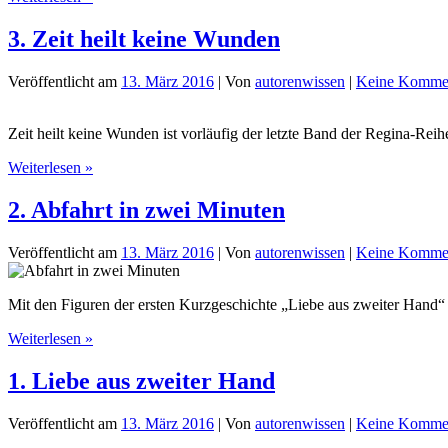
Wie
am
3. Zeit heilt keine Wunden
ersten
Tag
Veröffentlicht am
13. März 2016
| Von
autorenwissen
|
Keine Komme
Zeit heilt keine Wunden ist vorläufig der letzte Band der Regina-Reih
3.
Weiterlesen »
Zeit
heilt
2. Abfahrt in zwei Minuten
keine
Wunden
Veröffentlicht am
13. März 2016
| Von
autorenwissen
|
Keine Komme
Mit den Figuren der ersten Kurzgeschichte „Liebe aus zweiter Hand
2.
Weiterlesen »
Abfahrt
in
1. Liebe aus zweiter Hand
zwei
Minuten
Veröffentlicht am
13. März 2016
| Von
autorenwissen
|
Keine Komme