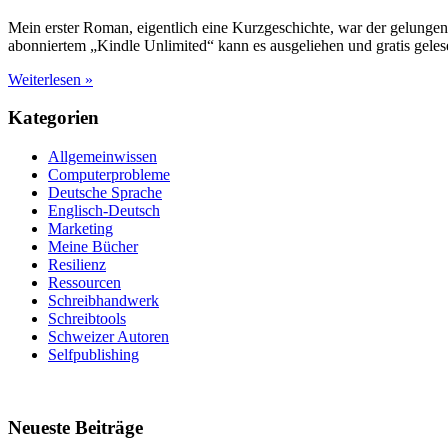
Mein erster Roman, eigentlich eine Kurzgeschichte, war der gelungene
abonniertem „Kindle Unlimited“ kann es ausgeliehen und gratis gel
1.
Weiterlesen »
Liebe
aus
Kategorien
zweiter
Hand
Allgemeinwissen
Computerprobleme
Deutsche Sprache
Englisch-Deutsch
Marketing
Meine Bücher
Resilienz
Ressourcen
Schreibhandwerk
Schreibtools
Schweizer Autoren
Selfpublishing
Neueste Beiträge