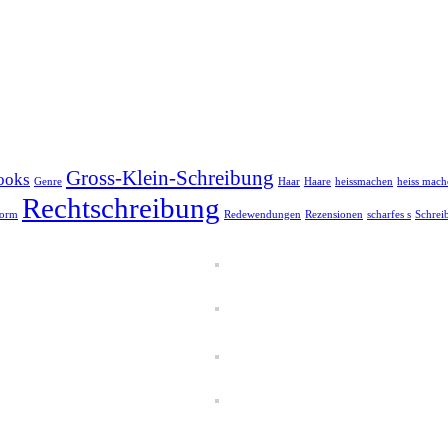
Gross-Klein-Schreibung
ooks
Genre
Haar
Haare
heissmachen
heiss mach
Rechtschreibung
form
Redewendungen
Rezensionen
scharfes s
Schrei