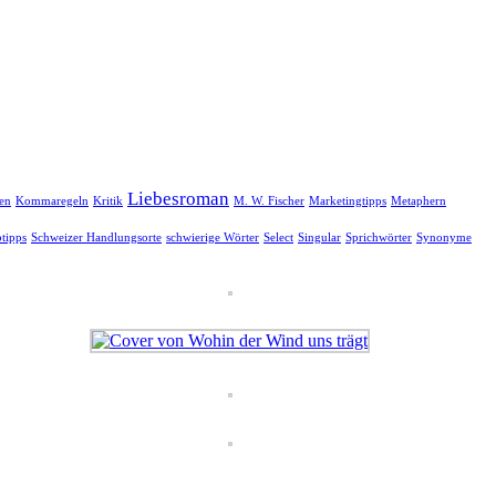
Liebesroman
en
Kommaregeln
Kritik
M. W. Fischer
Marketingtipps
Metaphern
btipps
Schweizer Handlungsorte
schwierige Wörter
Select
Singular
Sprichwörter
Synonyme