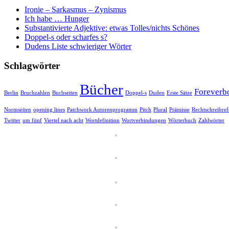
Ironie – Sarkasmus – Zynismus
Ich habe … Hunger
Substantivierte Adjektive: etwas Tolles/nichts Schönes
Doppel-s oder scharfes s?
Dudens Liste schwieriger Wörter
Schlagwörter
Bücher
Foreverb
Berlin
Bruchzahlen
Buchseiten
Doppel-s
Duden
Erste Sätze
Normseiten
opening lines
Patchwork Autorenprogramm
Pitch
Plural
Prämisse
Rechtschreibre
Twitter
um fünf
Viertel nach acht
Wortdefinition
Wortverbindungen
Wörterbuch
Zahlwörter