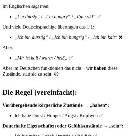
Im Englischen sagt man:
„I’m thirsty“
/
„I’m hungry“
/
„I’m cold“
✅
Und viele Deutschsprachige übertragen das 1:1:
„Ich bin durstig“
/
„Ich bin hungrig“
/
„Ich bin kalt“
❌
Aber:
„Mir ist kalt / warm / heiß
„
✅
Aber im Deutschen funktioniert das nicht – wir
haben
diese
Zustände, statt sie zu
sein
. 😊
Die Regel (vereinfacht):
Vorübergehende körperliche Zustände → „haben“:
Ich habe Durst / Hunger / Angst / Kopfweh ✅
Dauerhafte Eigenschaften oder Gefühlszustände → „sein“: