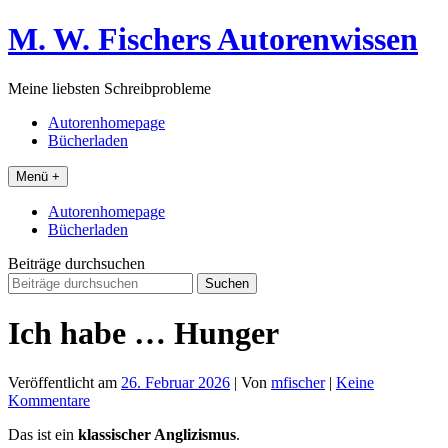
Zum
M. W. Fischers Autorenwissen
Inhalt
springen
Meine liebsten Schreibprobleme
Autorenhomepage
Bücherladen
Menü +
Autorenhomepage
Bücherladen
Beiträge durchsuchen
Suchen
nach:
Ich habe … Hunger
Veröffentlicht am
26. Februar 2026
| Von
mfischer
|
Keine
Kommentare
Das ist ein
klassischer Anglizismus
.