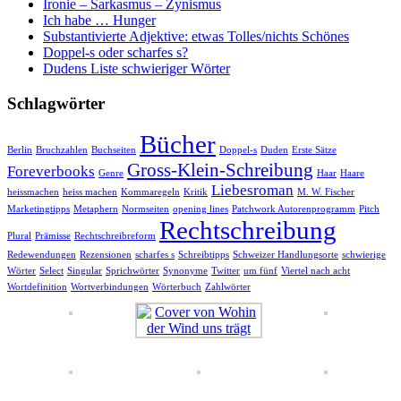
Ironie – Sarkasmus – Zynismus
Ich habe … Hunger
Substantivierte Adjektive: etwas Tolles/nichts Schönes
Doppel-s oder scharfes s?
Dudens Liste schwieriger Wörter
Schlagwörter
Bücher
Berlin
Bruchzahlen
Buchseiten
Doppel-s
Duden
Erste Sätze
Gross-Klein-Schreibung
Foreverbooks
Genre
Haar
Haare
Liebesroman
heissmachen
heiss machen
Kommaregeln
Kritik
M. W. Fischer
Marketingtipps
Metaphern
Normseiten
opening lines
Patchwork Autorenprogramm
Pitch
Rechtschreibung
Plural
Prämisse
Rechtschreibreform
Redewendungen
Rezensionen
scharfes s
Schreibtipps
Schweizer Handlungsorte
schwierige
Wörter
Select
Singular
Sprichwörter
Synonyme
Twitter
um fünf
Viertel nach acht
Wortdefinition
Wortverbindungen
Wörterbuch
Zahlwörter